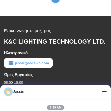
οδηγήσεων 240V
Επικοινωνήστε μαζί μας
K&C LIGHTING TECHNOLOGY LTD.
Ηλεκτρονικό
jessie@leds-kc.com
Ώρες Εργασίας
08:00-18:00
Jessie
Η διεύθυνσή μας
Διεύθυνση Εταιρείας
7:39 AM
FS Science Park, Αρ. 181, Gushu 1st Road, Κοινότητα Guxing,