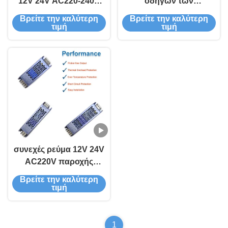
12V 24V AC220-240V
οδηγών των
IP20 οδηγήσεων
οδηγήσεων παροχής
Βρείτε την καλύτερη
Βρείτε την καλύτερη
παροχής ηλεκτρικού
ηλεκτρικού ρεύματος
τιμή
τιμή
ρεύματος των
των ΣΥΝΕΧΩΝ 12V 24V
οδηγήσεων 200W 250W
οδηγήσεων 60W 100W
για το φως λουρίδων
AC220-240V
των οδηγήσεων
συνεχές ρεύμα 12V 24V
AC220V παροχής
ηλεκτρικού ρεύματος
Βρείτε την καλύτερη
των οδηγήσεων 60W
τιμή
100W 200W -
μετατροπή IP20
οδηγών των
1