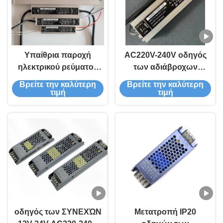
Υπαίθρια παροχή
AC220V-240V οδηγός
ηλεκτρικού ρεύματος
των αδιάβροχων
των οδηγήσεων 12V
υπαίθριων οδηγήσεων
Βρείτε την καλύτερη
Βρείτε την καλύτερη
24V 60W - οδηγός των
παροχής ηλεκτρικού
τιμή
τιμή
αδιάβροχων
ρεύματος μετατροπής
οδηγήσεων 500W IP67
των ΣΥΝΕΧΩΝ 12V 24V
για το φως λουρίδων
οδηγήσεων IP67
των οδηγήσεων
οδηγός των ΣΥΝΕΧΏΝ
Μετατροπή IP20