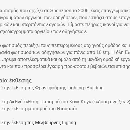
ωτισμός που αρχίζει σε Shenzhen το 2006, ένας επαγγελματι
αγραμμάτων αργιλίου των οδηγήσεων, που εστιάζει στους επαγ
ρικών και υπερπόντιων αγορών. Είμαστε πλήρως ικανοί για να
α σχεδιαγράμματα αργιλίου των οδηγήσεων.
 φωτισμός περιέχει τους πεπειραμένους αρχηγούς ομάδας και κά
χανία φωτισμού των οδηγήσεων για πάνω από 10 έτη. Η όλη Ε&
….τρέχει αποτελεσματικά και ομαλά από τη μεγάλη ομαδική εργα
ντα και που προσφέρει έγκαιρη προ-αφότου βεβαιώνεται επίση
ρία έκθεσης
Στην έκθεση της Φρανκφούρτης Lighting+Building
Στη διεθνή έκθεση φωτισμού του Χογκ Κογκ (έκδοση ανοίξεων
Στην έκθεση φωτισμού του Ντουμπάι
6
Στην έκθεση της Μελβούρνης Ligting