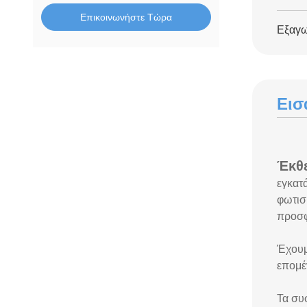
Επικοινωνήστε Τώρα
Εξαγω
Εισ
Έκθ
εγκατ
φωτισ
προσφ
Έχουμ
επομέ
Τα συ