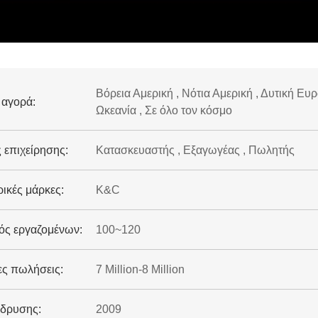
Βόρεια Αμερική , Νότια Αμερική , Δυτική Ευ
 αγορά:
Ωκεανία , Σε όλο τον κόσμο
 επιχείρησης:
Κατασκευαστής , Εξαγωγέας , Πωλητής
ικές μάρκες:
K&C
ός εργαζομένων:
100~120
ες πωλήσεις:
7 Million-8 Million
ίδρυσης:
2009