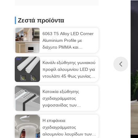
Ζεστά προϊόντα
6063 T5 Alloy LED Corner
Aluminium Profile με
διάχυτο PMMA και
θερμαντήρα T3-T8 για
εγκατάσταση λωρίδας LED
Κανάλι εξώθησης γωνιακού
προφίλ αλουμινίου LED για
ντουλάπι 45 Φως γωνίας
90 μοιρών
Κατοικία εξώθησης
σχεδιαγράμματος
γυψοσανίδας των
οδηγήσεων ROHS για τον
ανώτατο φωτισμό
Η επιφάνεια
σχεδιαγράμματος
αλουμινίου λουρίδων των