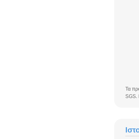
Τα πρ
SGS. 
Ιστ