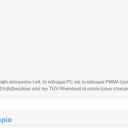
οφίλ αλουμινίου Led, το κάλυμμα PC και το κάλυμμα PMMA έχου
Επιβεβαιώθηκε από την TÜV Rheinland.τα οποία έχουν επικυρω
ορία