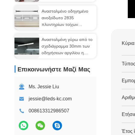
οδηγήσεων τοποθέτησε τα
έξοχα λεπτά του U
Ανασταλμένο οδηγημένο
ελεύθερα δείγματα
ανοξείδωτο 2835
εξώθησης Bendable Alu
πλυντηρίων τοίχων
καμπυλών καναλιών
οριζόντων γραμμικό ελαφρύ
εύκαμπτα
μαύρο άσπρο οδηγημένο
Ανασταλμένη γύρω από το
Κύρια
σπάδικας σχεδιάγραμμα
σχεδιάγραμμα 30mm των
λουρίδων
οδηγήσεων αργιλίου η
διάμετρος 60mm 120mm
Τύπος
με το PC διασκόρπισε
Επικοινωνήστε Μαζί Μας
οδηγημένο το κάλυψη φως
λουρίδων
Εμπορ
Ms. Jessie Liu
Αριθμ
jessie@leds-kc.com
008613312986507
Ετήσι
Έτος 