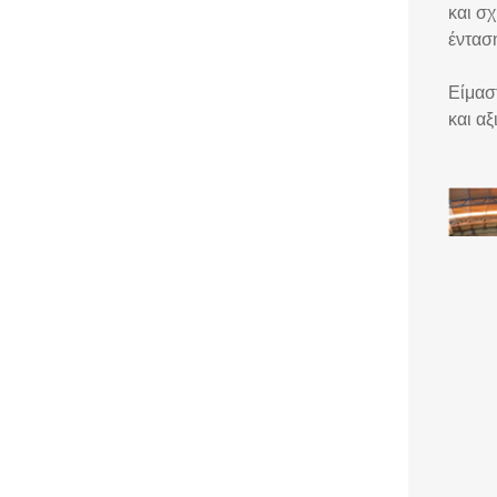
και σ
έντασ
Είμαστ
και αξ