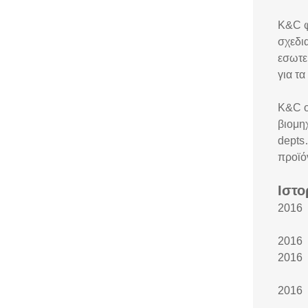
K&C φ
σχεδι
εσωτε
για τ
K&C ο
βιομη
depts
προϊό
Ιστο
2016 
2016 
2016 
201