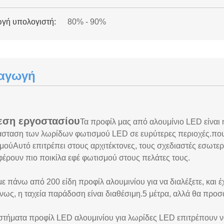
γή υπολογιστή:
80% - 90%
αγωγή
εση εργοστασίου
Τα προφίλ μας από αλουμίνιο LED είναι η
άσταση των λωρίδων φωτισμού LED σε ευρύτερες περιοχές.που 
μούΑυτό επιτρέπει στους αρχιτέκτονες, τους σχεδιαστές εσωτε
έρουν πιο ποικίλα εφέ φωτισμού στους πελάτες τους.
ε πάνω από 200 είδη προφίλ αλουμινίου για να διαλέξετε, και 
νως, η ταχεία παράδοση είναι διαθέσιμη.5 μέτρα, αλλά θα προσα
στήματα προφίλ LED αλουμινίου για λωρίδες LED επιτρέπουν να