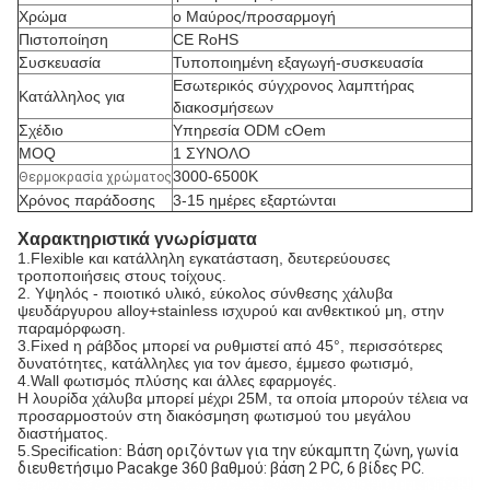
Χρώμα
ο Μαύρος/προσαρμογή
Πιστοποίηση
CE RoHS
Συσκευασία
Τυποποιημένη εξαγωγή-συσκευασία
Εσωτερικός σύγχρονος λαμπτήρας
Κατάλληλος για
διακοσμήσεων
Σχέδιο
Υπηρεσία ODM cOem
MOQ
1 ΣΥΝΟΛΟ
3000-6500K
Θερμοκρασία χρώματος
Χρόνος παράδοσης
3-15 ημέρες εξαρτώνται
Χαρακτηριστικά γνωρίσματα
1.Flexible και κατάλληλη εγκατάσταση, δευτερεύουσες 
τροποποιήσεις στους τοίχους.
2. Υψηλός - ποιοτικό υλικό, εύκολος σύνθεσης χάλυβα 
ψευδάργυρου alloy+stainless ισχυρού και ανθεκτικού μη, στην 
παραμόρφωση
.
3.Fixed η ράβδος μπορεί να ρυθμιστεί
 από 45°, περισσότερες 
δυνατότητες, κατάλληλες για τον άμεσο, έμμεσο φωτισμό,
4.Wall φωτισμός πλύσης και άλλες εφαρμογές.
Η λουρίδα χάλυβα μπορεί μέχρι 25M
, τα οποία μπορούν τέλεια να 
προσαρμοστούν στη διακόσμηση φωτισμού του μεγάλου 
διαστήματος.
5.Specification
:
Βάση οριζόντων για την εύκαμπτη ζώνη, γωνία
διευθετήσιμο Pacakge 360 βαθμού: βάση 2 PC, 6 βίδες PC.