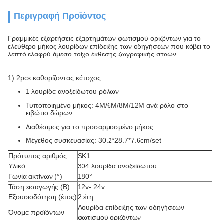
Περιγραφή Προϊόντος
Γραμμικές εξαρτήσεις εξαρτημάτων φωτισμού οριζόντων για το
ελεύθερο μήκος
λουρίδων επίδειξης
των
οδηγήσεων
που κόβει το
λεπτό ελαφρύ άμεσο τοίχο έκθεσης ζωγραφικής στοών
1) 2pcs καθορίζοντας κάτοχος
1 λουρίδα ανοξείδωτου ρόλων
Τυποποιημένο μήκος: 4M/6M/8M/12M ανά ρόλο στο
κιβώτιο δώρων
Διαθέσιμος για το προσαρμοσμένο μήκος
Μέγεθος συσκευασίας: 30.2*28.7*7.6cm/set
Πρότυπος αριθμός
SK1
Υλικό
304 λουρίδα ανοξείδωτου
Γωνία ακτίνων (°)
180°
Τάση εισαγωγής (Β)
12v- 24v
Εξουσιοδότηση (έτος)
2 έτη
Λουρίδα επίδειξης των οδηγήσεων
Όνομα προϊόντων
φωτισμού οριζόντων