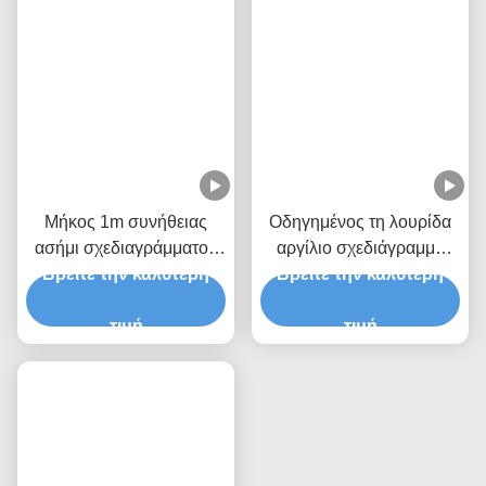
90 Αλουμινίου Βαθμοί Σχεδιαγράμματος Γωνιών
Μικρό Οδηγημένο Γωνία Σχεδιάγραμμα Λουρίδων
Σχετικά Προϊόντα