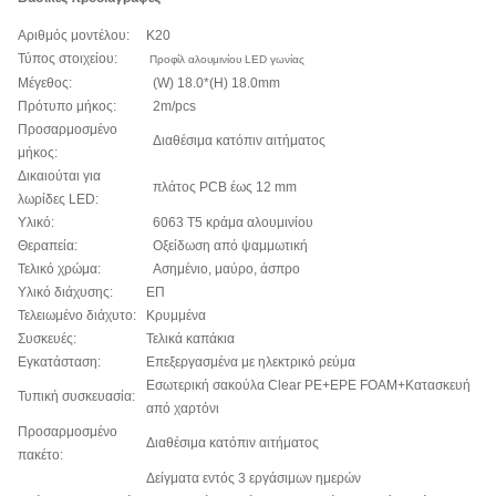
Αριθμός μοντέλου:
K20
Τύπος στοιχείου:
Προφίλ αλουμινίου LED γωνίας
Μέγεθος:
(W) 18.0*(H) 18.0mm
Πρότυπο μήκος:
2m/pcs
Προσαρμοσμένο
Διαθέσιμα κατόπιν αιτήματος
μήκος:
Δικαιούται για
πλάτος PCB έως 12 mm
λωρίδες LED:
Υλικό:
6063 T5 κράμα αλουμινίου
Θεραπεία:
Οξείδωση από ψαμμωτική
Τελικό χρώμα:
Ασημένιο, μαύρο, άσπρο
Υλικό διάχυσης:
ΕΠ
Τελειωμένο διάχυτο:
Κρυμμένα
Συσκευές:
Τελικά καπάκια
Εγκατάσταση:
Επεξεργασμένα με ηλεκτρικό ρεύμα
Εσωτερική σακούλα Clear PE+EPE FOAM+Κατασκευή
Τυπική συσκευασία:
από χαρτόνι
Προσαρμοσμένο
Διαθέσιμα κατόπιν αιτήματος
πακέτο:
Δείγματα εντός 3 εργάσιμων ημερών