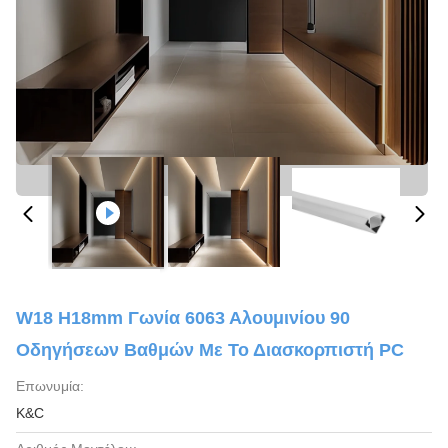
W18 H18mm Γωνία 6063 Αλουμινίου 90
Οδηγήσεων Βαθμών Με Το Διασκορπιστή PC
Επωνυμία:
K&C