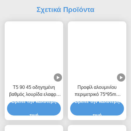
2Ελέγξτε την όραση, η όραση θα είναι καλή, η οξείδωση της επιφάνειας καλή, χωρίς
γρατζουνιές.
3Αν η διαπερατότητα του φωτός είναι υψηλότερη, η ποιότητα είναι καλύτερη.
4Το καπάκι ταιριάζει με το προφίλ, η ποιότητα είναι καλή.
Ε: Πώς να χρησιμοποιήσετε το προφίλ αλουμινίου με φως λωρίδας LED;
Α: 1. Κόψτε την δεξιά πλευρά του προφίλ αλουμινίου.
2Βάλτε το φως της λωρίδας LED στο προφίλ του αλουμινίου.
3Φτιάξαμε το κάλυμμα και το καπάκι του αλουμινίου.
4Φτιάξαμε το αλουμινένιο προφίλ όπου θέλετε να το εγκαταστήσετε.
5. Συνδέστε την τροφοδοσία με LED με LED λωρίδα φωτός.
Ε: Ποιοι είναι οι όροι πληρωμής σας;
Α: Πληρωμή <2000USD, 100% εκ των προτέρων, Πληρωμή>=2000USD, 30%
προκαταβολή και 70% υπόλοιπο πριν από την αποστολή.
Ε: Πώς προχωράω με μια παραγγελία;
Α: Βήμα 1: Παρακαλούμε πείτε μας τις απαιτήσεις ή την εφαρμογή σας.
--- Βήμα 2: Η προσφορά ή η λύση θα σας αποσταλεί αναλόγως.
Βήμα 3: Το δείγμα θα σας αποσταλεί αφού όλα επιβεβαιωθούν.
--- Βήμα 4: Τροποποιήστε ή επιβεβαιώστε την παραγγελία σύμφωνα με τη γνώμη σας.
Βήμα 5: Ξεκινήστε την παραγωγή μετά την επιβεβαίωση της παραγγελίας.
Ετικέτες:
18x18mm Οδήγησε Το Σχεδιάγραμμα Γωνιών