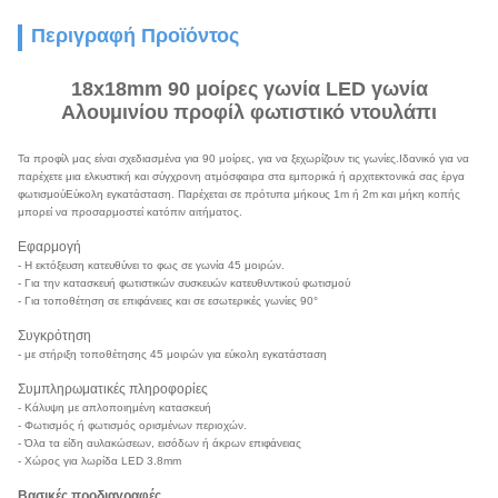
Περιγραφή Προϊόντος
18x18mm 90 μοίρες γωνία LED γωνία
Αλουμινίου προφίλ φωτιστικό ντουλάπι
Τα προφίλ μας είναι σχεδιασμένα για 90 μοίρες, για να ξεχωρίζουν τις γωνίες.Ιδανικό για να
παρέχετε μια ελκυστική και σύγχρονη ατμόσφαιρα στα εμπορικά ή αρχιτεκτονικά σας έργα
φωτισμούΕύκολη εγκατάσταση. Παρέχεται σε πρότυπα μήκους 1m ή 2m και μήκη κοπής
μπορεί να προσαρμοστεί κατόπιν αιτήματος.
Εφαρμογή
- Η εκτόξευση κατευθύνει το φως σε γωνία 45 μοιρών.
- Για την κατασκευή φωτιστικών συσκευών κατευθυντικού φωτισμού
- Για τοποθέτηση σε επιφάνειες και σε εσωτερικές γωνίες 90°
Συγκρότηση
- με στήριξη τοποθέτησης 45 μοιρών για εύκολη εγκατάσταση
Συμπληρωματικές πληροφορίες
- Κάλυψη με απλοποιημένη κατασκευή
- Φωτισμός ή φωτισμός ορισμένων περιοχών.
- Όλα τα είδη αυλακώσεων, εισόδων ή άκρων επιφάνειας
- Χώρος για λωρίδα LED 3.8mm
Βασικές προδιαγραφές