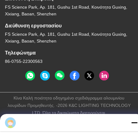
FS Science Park, Αρ. 181, Gushu 1st Road, Κοινότητα Guxing,
Xixiang, Baoan, Shenzhen
Διεύθυνση εργοστασίου
FS Science Park, Αρ. 181, Gushu 1st Road, Κοινότητα Guxing,
Xixiang, Baoan, Shenzhen
Τηλεφώνημα
86-0755-22300563
Κίνα Καλή ποιότητα οδηγημένο σχεδιάγραμμα αλουμινίου
λουρίδων Προμηθευτής. -2026 K&C LIGHTING TECHNOLOGY
LTD. Όλα τα δικαιώματα διατηρούνται.
Πολιτική απορρήτου
|
Sitemap