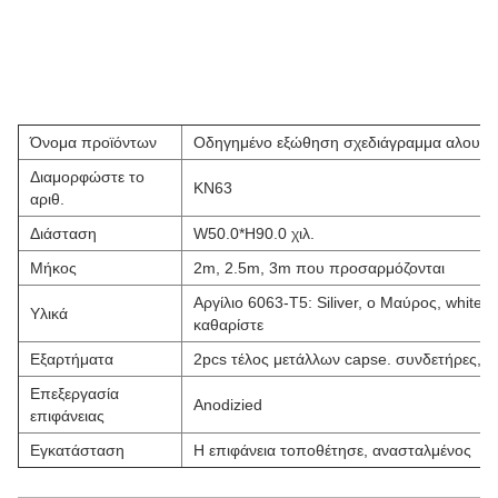
Όνομα προϊόντων
Οδηγημένο εξώθηση σχεδιάγραμμα αλουμι
Διαμορφώστε το
KN63
αριθ.
Διάσταση
W50.0*H90.0 χιλ.
Μήκος
2m, 2.5m, 3m που προσαρμόζονται
Αργίλιο 6063-T5: Siliver, ο Μαύρος, whit
Υλικά
καθαρίστε
Εξαρτήματα
2pcs τέλος μετάλλων capse. συνδετήρες, π
Επεξεργασία
Anodizied
επιφάνειας
Εγκατάσταση
Η επιφάνεια τοποθέτησε, ανασταλμένος