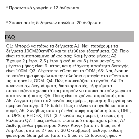
* 
Προσωπικό γραφείου: 12 άνθρωποι
* 
Συσκευαστές δεξαμενών αργιλίου: 20 άνθρωποι
FAQ
Q1: Μπορώ να πάρω τα δείγματα; Α1: Ναι, παρέχουμε τα 
δείγματα 10CM20cm/PC και τα ελεύθερα εξαρτήματα. Q2: Ποιο 
είναι το τυποποιημένο μήκος σας; Και μέγιστο μήκος; A2: 
Έχουμε 2 μέτρα, 2,5 μέτρα ή ακόμα και 3 μέτρα μακρύς, το 
μέγιστο μήκος είναι 6 μέτρα, και η ελάχιστη ποσότητα διαταγής 
είναι 100M. Q3: Δέχεστε το cOem και το ODM; A3: Ναι, έχουμε 
το κατάστημα φορμών και την πλούσια εμπειρία στο cOem και 
τις υπηρεσίες ODM. Q4: Πώς συσκευάζετε τα αγαθά; A4: Τα 
κανονικά σχεδιαγράμματα, διασκορπιστές, εξαρτήματα 
συσκευάζονται χωριστά και μπορούν να συσκευαστούν χωριστά 
κατόπιν αιτήματος. Q5: Ποιος είναι ο χρόνος παράδοσής σας; 
A5: Δείγματα μέσα σε 3 εργάσιμες ημέρες, ερώτηση 6 εργάσιμων 
ημερών διαταγής 3-15 batch: Πώς στέλνετε τα αγαθά και πόσο 
καιρό; A6: Συνήθως από τη διεθνή σαφή παράδοση όπως DHL, 
το UPS, η FEDEX, TNT (3-7 εργάσιμες ημέρες), ο αέρας ή η 
θάλασσα Q7: Ποιες εκθέσεις φωτισμού συμμετέχετε μέσα; A7: 
Διεθνής έκθεση φωτισμού Χονγκ Κονγκ (από τις 6 ως τις 9 
Απριλίου, από τις 27 ως τις 30 Οκτωβρίου), διεθνής έκθεση 
φωτισμού Guangzhou (από τις 9 ως τις 12 Ιουνίου), φως + 