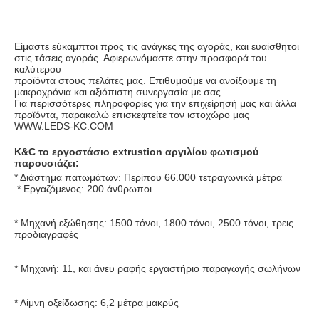
Είμαστε εύκαμπτοι προς τις ανάγκες της αγοράς, και ευαίσθητοι 
στις τάσεις αγοράς. Αφιερωνόμαστε στην προσφορά του 
καλύτερου
προϊόντα στους πελάτες μας. Επιθυμούμε να ανοίξουμε τη 
μακροχρόνια και αξιόπιστη συνεργασία με σας.
Για περισσότερες πληροφορίες για την επιχείρησή μας και άλλα 
προϊόντα, παρακαλώ επισκεφτείτε τον ιστοχώρο μας 
WWW.LEDS-KC.COM
K&C το εργοστάσιο extrustion αργιλίου φωτισμού 
παρουσιάζει:
* 
Διάστημα πατωμάτων: Περίπου 66.000 τετραγωνικά μέτρα
* 
Εργαζόμενος: 200 άνθρωποι
* 
Μηχανή εξώθησης: 1500 τόνοι, 1800 τόνοι, 2500 τόνοι, τρεις 
προδιαγραφές
* 
Μηχανή: 11, και άνευ ραφής εργαστήριο παραγωγής σωλήνων
* 
Λίμνη οξείδωσης: 6,2 μέτρα μακρύς