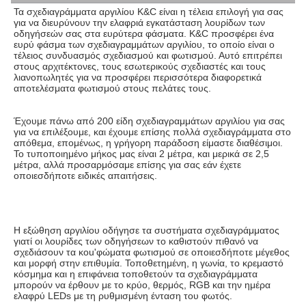
Τα σχεδιαγράμματα αργιλίου K&C είναι η τέλεια επιλογή για σας 
για να διευρύνουν την ελαφριά εγκατάσταση λουρίδων των 
οδηγήσεών σας στα ευρύτερα φάσματα. K&C προσφέρει ένα 
ευρύ φάσμα των σχεδιαγραμμάτων αργιλίου, το οποίο είναι ο 
τέλειος συνδυασμός σχεδιασμού και φωτισμού. Αυτό επιτρέπει 
στους αρχιτέκτονες, τους εσωτερικούς σχεδιαστές και τους 
λιανοπωλητές για να προσφέρει περισσότερα διαφορετικά 
αποτελέσματα φωτισμού στους πελάτες τους.
Έχουμε πάνω από 200 είδη σχεδιαγραμμάτων αργιλίου για σας 
για να επιλέξουμε, και έχουμε επίσης πολλά σχεδιαγράμματα στο 
απόθεμα, επομένως, η γρήγορη παράδοση είμαστε διαθέσιμοι. 
Το τυποποιημένο μήκος μας είναι 2 μέτρα, και μερικά σε 2,5 
μέτρα, αλλά προσαρμόσαμε επίσης για σας εάν έχετε 
οποιεσδήποτε ειδικές απαιτήσεις.
Η εξώθηση αργιλίου οδήγησε τα συστήματα σχεδιαγράμματος 
γιατί οι λουρίδες των οδηγήσεων το καθιστούν πιθανό να 
σχεδιάσουν τα κοu'φώματα φωτισμού σε οποιεσδήποτε μέγεθος 
και μορφή στην επιθυμία. Τοποθετημένη, η γωνία, το κρεμαστό 
κόσμημα και η επιφάνεια τοποθετούν τα σχεδιαγράμματα 
μπορούν να έρθουν με το κρύο, θερμός, RGB και την ημέρα 
ελαφρύ LEDs με τη ρυθμισμένη ένταση του φωτός.