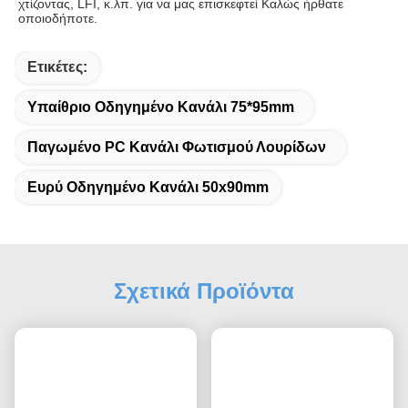
χτίζοντας, LFI, κ.λπ. για να μας επισκεφτεί Καλώς ήρθατε 
οποιοδήποτε.
Ετικέτες:
Υπαίθριο Οδηγημένο Κανάλι 75*95mm
Παγωμένο PC Κανάλι Φωτισμού Λουρίδων
Ευρύ Οδηγημένο Κανάλι 50x90mm
Σχετικά Προϊόντα