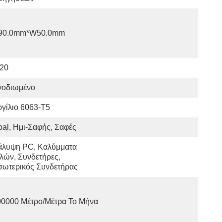
90.0mm*W50.0mm
P20
νοδιωμένο
γίλιο 6063-T5
al, Ημι-Σαφής, Σαφές
άλυψη PC, Καλύμματα 
λών, Συνδετήρες, 
σωτερικός Συνδετήρας
00000 Μέτρο/μέτρα Το Μήνα