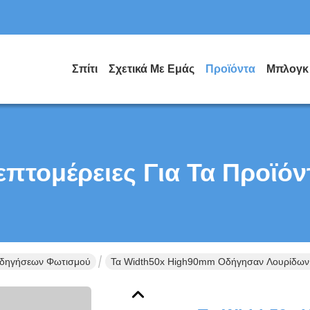
Σπίτι
Σχετικά Με Εμάς
Προϊόντα
Μπλογκ
επτομέρειες Για Τα Προϊόν
Οδηγήσεων Φωτισμού
Τα Width50x High90mm Οδήγησαν Λουρίδων 