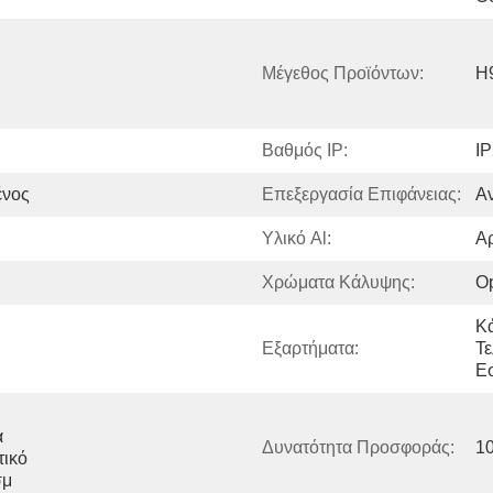
Μέγεθος Προϊόντων:
H
Βαθμός IP:
I
ένος
Επεξεργασία Επιφάνειας:
Α
Υλικό Al:
Αρ
Χρώματα Κάλυψης:
Op
Κ
Εξαρτήματα:
Τε
Ε
 
Δυνατότητα Προσφοράς:
1
ικό 
σμ