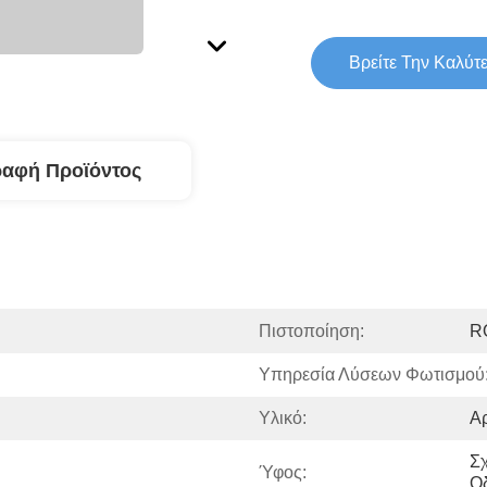
Βρείτε Την Καλύτ
ραφή Προϊόντος
Πιστοποίηση:
R
Υπηρεσία Λύσεων Φωτισμού
Υλικό:
Α
Σχ
Ύφος:
Ο