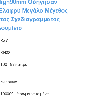
 High90mm Οδήγησαν
Ελαφρύ Μεγάλο Μέγεθος
τος Σχεδιαγράμματος
ουμίνιο
K&C
KN38
100 - 999 μέτρα
Negotiate
100000 μέτρο/μέτρα το μήνα