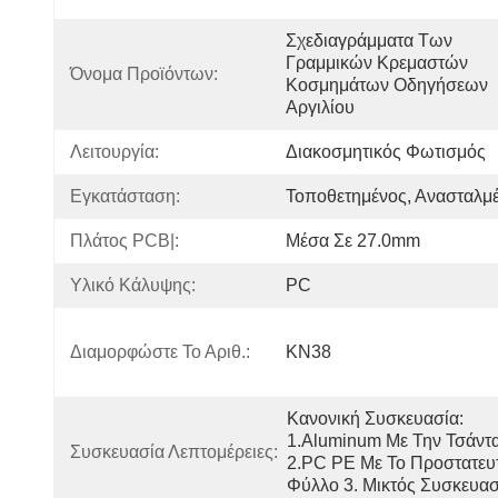
Σχεδιαγράμματα Των 
Γραμμικών Κρεμαστών 
Όνομα Προϊόντων:
Κοσμημάτων Οδηγήσεων 
Αργιλίου
Λειτουργία:
Διακοσμητικός Φωτισμός
Εγκατάσταση:
Τοποθετημένος, Ανασταλμ
Πλάτος PCB|:
Μέσα Σε 27.0mm
Υλικό Κάλυψης:
PC
Διαμορφώστε Το Αριθ.:
KN38
Κανονική Συσκευασία:  
1.Aluminum Με Την Τσάντα
Συσκευασία Λεπτομέρειες:
2.PC PE Με Το Προστατευτ
Φύλλο 3. Μικτός Συσκευα