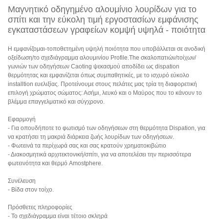
Μαγνητικό οδηγημένο αλουμίνιο λουρίδων για το
σπίτι και την εύκολη τιμή εργοστασίων εμφάνισης
εγκαταστάσεων γραφείων κομψή υψηλά - ποιότητα
Η εμφανίζομαι-τοποθετημένη υψηλή ποιότητα που υποβάλλεται σε ανοδική
οξείδωση/το σχεδιάγραμμα αλουμινίου Profile.The σκαλοπατιών/τοίχων/
γωνιών των οδηγήσεων Caoting ψεκασμού αποδίδει ως dispation
θερμότητας και εμφανίζεται όπως συμπαθητικές, με το ισχυρό εύκολο
installtion ευελιξίας. Προτείνουμε στους πελάτες μας τρία τη διαφορετική
επιλογή χρώματος σώματος: Ασήμι, λευκό και ο Μαύρος που το κάνουν το
βλέμμα επαγγελματικό και σύγχρονο.
Εφαρμογή
- Για οπουδήποτε το φωτισμό των οδηγήσεων στη θερμότητα Dispation, για
να κρατήσει τη μακριά διάρκεια ζωής λουρίδων των οδηγήσεων.
- Φωτεινά τα περίχωρά σας και σας κρατούν χρηματοκιβώτιο
- Διακοσμητικά αρχιτεκτονική/σπίτι, για να αποτελέσει την περισσότερα
φωτεινότητα και θερμό Amostphere.
Συνέλευση
- Βίδα στον τοίχο.
Πρόσθετες πληροφορίες
- Το σχεδιάγραμμα είναι τέτοιο σκληρά