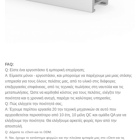
FAQ:
Q: Είστε ένα εργοστάσιο ή εμπορική επιχείρηση;
Α: Είμαστε μόνοι - εργοστάσιο, και μπορούμε να παρέχουμε μια μιας στάσης
υπηρεσία για τους όλους πελάτες μας, από το υλικό στις διάφορες
επεξεργασίες επιφάνειας, από τις τεχνικές πωλήσεις στη ναυτιλία και τις
μεταπωλήσεις. Ώστε να κερδηθεί κόστος για τους πελάτες, ελέγξτε την
ποιότητα και η χρονική ανοχή, παρέχει τις καλύτερες υπηρεσίες.
Q: Πώς ελέγχετε την ποιότητά σας;
Α: Έχουμε περίπου εργασία 20 την τεχνική μηχανικών σε αυτό που
αρχειοθετείται περισσότερο από 10 έτη, 10 μέλη QC και ομάδα QA για να
ελέγξουμε την ποιότητα. Θα ελέγξουμε αρκετές φορές πριν από την
αποστολή.
Q: Δέχεστε το cOem και το ODM;
Α: Ναι, έχουμε το κατάστημα φορμών και την πλούσια εμπειρία μας στο cOem και τις