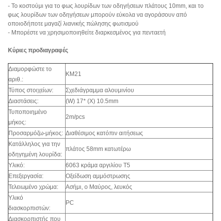
- Το κοστούμι για το φως λουρίδων των οδηγήσεων πλάτους 10mm, και το
φως λουρίδων των οδηγήσεων μπορούν εύκολα να αγοράσουν από
οποιοδήποτε μαγαζί λιανικής πώλησης φωτισμού
- Μπορέστε να χρησιμοποιηθείτε διαρκεσμένος για πενταετή
Κύριες προδιαγραφές
Διαμορφώστε το
KM21
αριθ.:
Τύπος στοιχείων:
Σχεδιάγραμμα αλουμινίου
Διαστάσεις:
(W) 17* (Χ) 10.5mm
Τυποποιημένο
2m/pcs
μήκος:
Προσαρμόζω-μήκος:
Διαθέσιμος κατόπιν αιτήσεως
Κατάλληλος για την
πλάτος 58mm κατωτέρω
οδηγημένη λουρίδα:
Υλικό:
6063 κράμα αργιλίου T5
Επεξεργασία:
Οξείδωση αμμόστρωσης
Τελειωμένο χρώμα:
Ασήμι, ο Μαύρος, λευκός
Υλικό
PC
διασκορπιστών:
Διασκορπιστής που