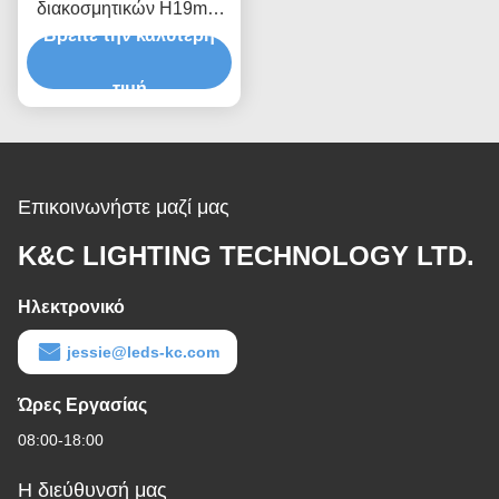
διακοσμητικών H19mm
μαγνητικών οδηγήσεων
Βρείτε την καλύτερη
γραφείων
τιμή
Επικοινωνήστε μαζί μας
K&C LIGHTING TECHNOLOGY LTD.
Ηλεκτρονικό
jessie@leds-kc.com
Ώρες Εργασίας
08:00-18:00
Η διεύθυνσή μας