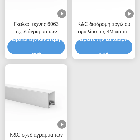
Γκαλερί τέχνης 6063
K&C διαδρομή αργιλίου
σχεδιάγραμμα των
αργιλίου της 3M για τον
μαγνητικών οδηγήσεων
Βρείτε την καλύτερη
Βρείτε την καλύτερη
οδηγημένο φωτισμό
κραμάτων αργιλίου
λουρίδων
τιμή
τιμή
K&C σχεδιάγραμμα των