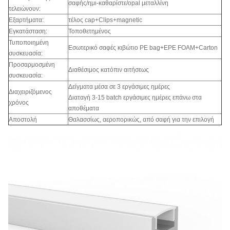
σαφής/ημι-καθαρίστε/opal μεταλλίνη
τελειώνουν:
Εξαρτήματα:
τέλος cap+Clips+magnetic
Εγκατάσταση:
Τοποθετημένος
Τυποποιημένη
Εσωτερικό σαφές κιβώτιο PE bag+EPE FOAM+Carton
συσκευασία:
Προσαρμοσμένη
Διαθέσιμος κατόπιν αιτήσεως
συσκευασία:
Δείγματα μέσα σε 3 εργάσιμες ημέρες
Διαχειριζόμενος
Διαταγή 3-15 batch εργάσιμες ημέρες επάνω στα
χρόνος
αποθέματα
Αποστολή
Θαλασσίως, αεροπορικώς, από σαφή για την επιλογή