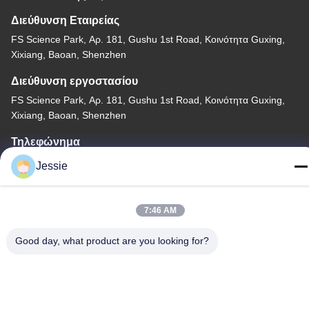
Διεύθυνση Εταιρείας
FS Science Park, Αρ. 181, Gushu 1st Road, Κοινότητα Guxing,
Xixiang, Baoan, Shenzhen
Διεύθυνση εργοστασίου
FS Science Park, Αρ. 181, Gushu 1st Road, Κοινότητα Guxing,
Xixiang, Baoan, Shenzhen
Τηλεφώνημα
86-0755-22300563
Jessie
7:46 AM
Good day, what product are you looking for?
Κίνα Καλή ποιότητα οδηγημένο σχεδιάγραμμα αλουμινίου
λουρίδων Προμηθευτής. -2026 K&C LIGHTING TECHNOLOGY
LTD. Όλα τα δικαιώματα διατηρούνται.
Πολιτική απορρήτου
|
Sitemap