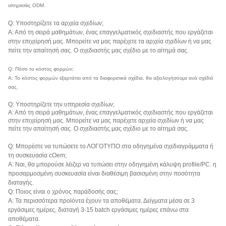
υπηρεσίες ODM.
Q: Υποστηρίζετε τα αρχεία σχεδίων;
Α: Από τη σειρά μαθημάτων, ένας επαγγελματικός σχεδιαστής που εργάζεται
στην επιχείρησή μας. Μπορείτε να μας παρέχετε τα αρχεία σχεδίων ή να μας
πείτε την απαίτησή σας. Ο σχεδιαστής μας σχέδιο με το αίτημά σας.
Q: Πόσο το κόστος φορμών;
Α: Το κόστος φορμών εξαρτάται από τα διαφορετικά σχέδια, θα αξιολογήσουμε ανά σχέδιό
σας.
Q: Υποστηρίζετε την υπηρεσία σχεδίων;
Α: Από τη σειρά μαθημάτων, ένας επαγγελματικός σχεδιαστής που εργάζεται
στην επιχείρησή μας. Μπορείτε να μας παρέχετε αρχεία σχεδίων ή να μας
πείτε την απαίτησή σας. Ο σχεδιαστής μας σχέδιο με το αίτημά σας.
Q: Μπορέστε να τυπώσετε το ΛΟΓΟΤΥΠΟ στα οδηγημένα σχεδιαγράμματα ή
τη συσκευασία cOem;
Α: Ναι, θα μπορούσε λέιζερ να τυπώσει στην οδηγημένη κάλυψη profile/PC. η
προσαρμοσμένη συσκευασία είναι διαθέσιμη βασισμένη στην ποσότητα
διαταγής.
Q: Ποιος είναι ο χρόνος παράδοσής σας;
Α: Τα περισσότερα προϊόντα έχουν τα αποθέματα. Δείγματα μέσα σε 3
εργάσιμες ημέρες, διαταγή 3-15 batch εργάσιμες ημέρες επάνω στα
αποθέματα.