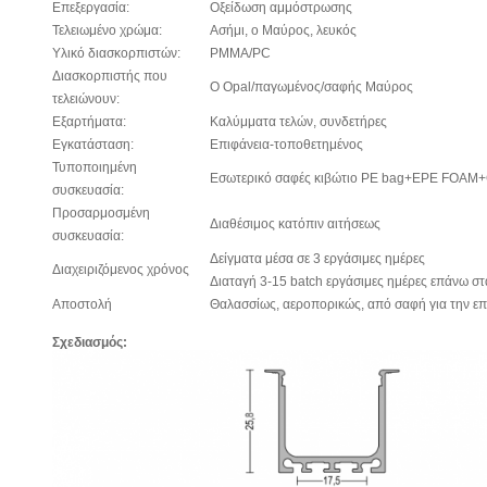
Επεξεργασία:
Οξείδωση αμμόστρωσης
Τελειωμένο χρώμα:
Ασήμι, ο Μαύρος, λευκός
Υλικό διασκορπιστών:
PMMA/PC
Διασκορπιστής που
Ο Opal/παγωμένος/σαφής Μαύρος
τελειώνουν:
Εξαρτήματα:
Καλύμματα τελών, συνδετήρες
Εγκατάσταση:
Επιφάνεια-τοποθετημένος
Τυποποιημένη
Εσωτερικό σαφές κιβώτιο PE bag+EPE FOAM+
συσκευασία:
Προσαρμοσμένη
Διαθέσιμος κατόπιν αιτήσεως
συσκευασία:
Δείγματα μέσα σε 3 εργάσιμες ημέρες
Διαχειριζόμενος χρόνος
Διαταγή 3-15 batch εργάσιμες ημέρες επάνω σ
Αποστολή
Θαλασσίως, αεροπορικώς, από σαφή για την επ
Σχεδιασμός: