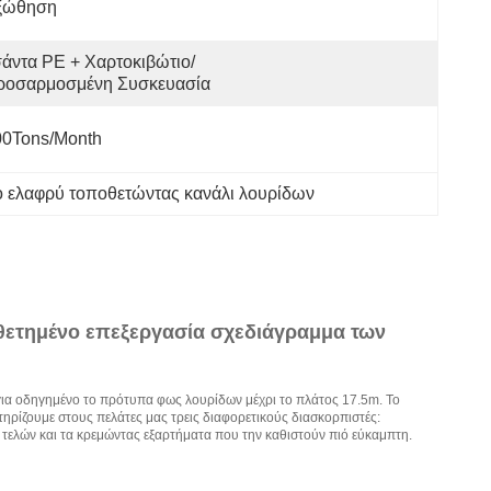
ξώθηση
άντα PE + Χαρτοκιβώτιο/
ροσαρμοσμένη Συσκευασία
00Tons/Month
 ελαφρύ τοποθετώντας κανάλι λουρίδων
οθετημένο επεξεργασία σχεδιάγραμμα των
ια οδηγημένο το πρότυπα φως λουρίδων μέχρι το πλάτος 17.5m. Το
ηρίζουμε στους πελάτες μας τρεις διαφορετικούς διασκορπιστές:
 τελών και τα κρεμώντας εξαρτήματα που την καθιστούν πιό εύκαμπτη.