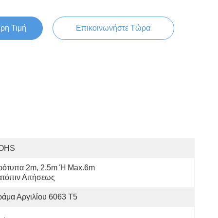
ερη Τιμή
Επικοινωνήστε Τώρα
OHS
ρότυπα 2m, 2.5m Ή Max.6m 
ατόπιν Αιτήσεως
άμα Αργιλίου 6063 T5