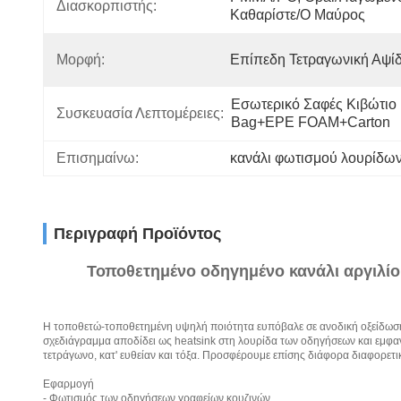
Διασκορπιστής:
Καθαρίστε/ο Μαύρος
Μορφή:
Επίπεδη Τετραγωνική Αψί
Εσωτερικό Σαφές Κιβώτιο 
Συσκευασία Λεπτομέρειες:
Bag+EPE FOAM+Carton
Επισημαίνω:
κανάλι φωτισμού λουρίδω
Περιγραφή Προϊόντος
Τοποθετημένο οδηγημένο κανάλι αργιλίο
Η τοποθετώ-τοποθετημένη υψηλή ποιότητα ευπόβαλε σε ανοδική οξείδωση
σχεδιάγραμμα αποδίδει ως heatsink στη λουρίδα των οδηγήσεων και εμφαν
τετράγωνο, κατ' ευθείαν και τόξα. Προσφέρουμε επίσης διάφορα διαφορετ
Εφαρμογή
- Φωτισμός των οδηγήσεων γραφείων κουζινών