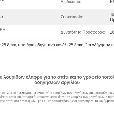
Διαδικασία:
Ε
Τσ
δα
Συσκευασία:
Π
PE 
Δυνατότητα Προσφοράς:
1
ν 25.8mm
, 
υπαίθριο οδηγημένο κανάλι 25.8mm
, 
2m οδήγησαν το
υ λουρίδων ελαφρύ για το σπίτι και το γραφείο τοπ
οδηγήσεων αργιλίου
 το ελαφρύ σχεδιάγραμμα αλουμινίου λουρίδων των οδηγήσεων που αφιερώνεται γ
ίζεται όπως συμπαθητική, μοντέρνη κατοικία για τη λουρίδα των οδηγήσεων. Υποστ
ικά εξαρτήματα όπως η κάλυψη PC, να τοποθετήσουμε οι συνδετήρες, τα καλύμματα