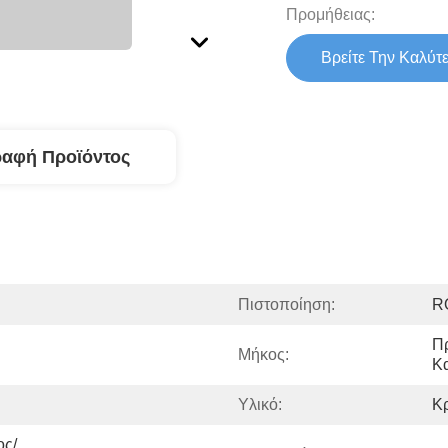
Προμήθειας:
Βρείτε Την Καλύτ
ραφή Προϊόντος
Πιστοποίηση:
R
Π
Μήκος:
Κ
Υλικό:
Κρ
ς/