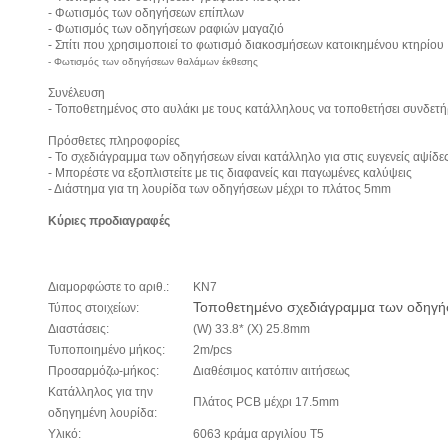
- Φωτισμός των οδηγήσεων επίπλων
- Φωτισμός των οδηγήσεων ραφιών μαγαζιό
- Σπίτι που χρησιμοποιεί το φωτισμό διακοσμήσεων κατοικημένου κτηρίου
- Φωτισμός των οδηγήσεων θαλάμων έκθεσης
Συνέλευση
- Τοποθετημένος στο αυλάκι με τους κατάλληλους να τοποθετήσει συνδετή
Πρόσθετες πληροφορίες
- Το σχεδιάγραμμα των οδηγήσεων είναι κατάλληλο για στις ευγενείς αψίδ
- Μπορέστε να εξοπλιστείτε με τις διαφανείς και παγωμένες καλύψεις
- Διάστημα για τη λουρίδα των οδηγήσεων μέχρι το πλάτος 5mm
Κύριες προδιαγραφές
Διαμορφώστε το αριθ.:
KN7
Τοποθετημένο σχεδιάγραμμα των οδηγή
Τύπος στοιχείων:
Διαστάσεις:
(W) 33.8* (Χ) 25.8mm
Τυποποιημένο μήκος:
2m/pcs
Προσαρμόζω-μήκος:
Διαθέσιμος κατόπιν αιτήσεως
Κατάλληλος για την
Πλάτος PCB μέχρι 17.5mm
οδηγημένη λουρίδα:
Υλικό:
6063 κράμα αργιλίου T5