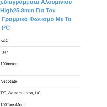
εδιαγράμματα Αλουμινίου
High25.8mm Για Τον
 Γραμμικό Φωτισμό Με Το
ή PC
K&C
KN7
100meters
Negotiate
T/T, Western Union, L/C
100Tons/Month