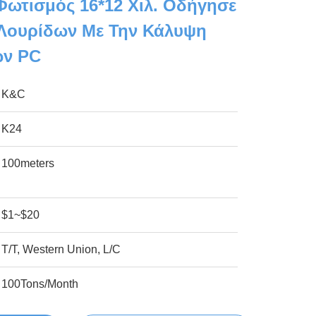
Φωτισμός 16*12 Χιλ. Οδήγησε
 Λουρίδων Με Την Κάλυψη
ών PC
K&C
K24
100meters
$1~$20
T/T, Western Union, L/C
100Tons/Month