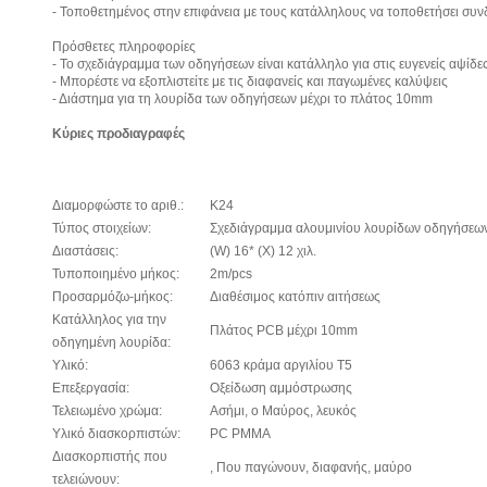
- Τοποθετημένος στην επιφάνεια με τους κατάλληλους να τοποθετήσει συν
Πρόσθετες πληροφορίες
- Το σχεδιάγραμμα των οδηγήσεων είναι κατάλληλο για στις ευγενείς αψίδ
- Μπορέστε να εξοπλιστείτε με τις διαφανείς και παγωμένες καλύψεις
- Διάστημα για τη λουρίδα των οδηγήσεων μέχρι το πλάτος 10mm
Κύριες προδιαγραφές
Διαμορφώστε το αριθ.:
K24
Τύπος στοιχείων:
Σχεδιάγραμμα αλουμινίου λουρίδων οδηγήσεω
Διαστάσεις:
(W) 16* (Χ) 12 χιλ.
Τυποποιημένο μήκος:
2m/pcs
Προσαρμόζω-μήκος:
Διαθέσιμος κατόπιν αιτήσεως
Κατάλληλος για την
Πλάτος PCB μέχρι 10mm
οδηγημένη λουρίδα:
Υλικό:
6063 κράμα αργιλίου T5
Επεξεργασία:
Οξείδωση αμμόστρωσης
Τελειωμένο χρώμα:
Ασήμι, ο Μαύρος, λευκός
Υλικό διασκορπιστών:
PC PMMA
Διασκορπιστής που
, Που παγώνουν, διαφανής, μαύρο
τελειώνουν: