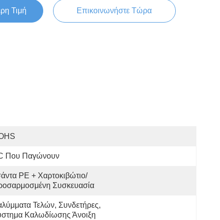
ερη Τιμή
Επικοινωνήστε Τώρα
OHS
C Που Παγώνουν
άντα PE + Χαρτοκιβώτιο/
ροσαρμοσμένη Συσκευασία
λύμματα Τελών, Συνδετήρες, 
ύστημα Καλωδίωσης Άνοιξη