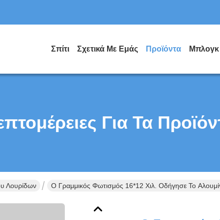
Σπίτι
Σχετικά Με Εμάς
Προϊόντα
Μπλογκ
επτομέρειες Για Τα Προϊόν
ου Λουρίδων
Ο Γραμμικός Φωτισμός 16*12 Χιλ. Οδήγησε Το Αλουμ