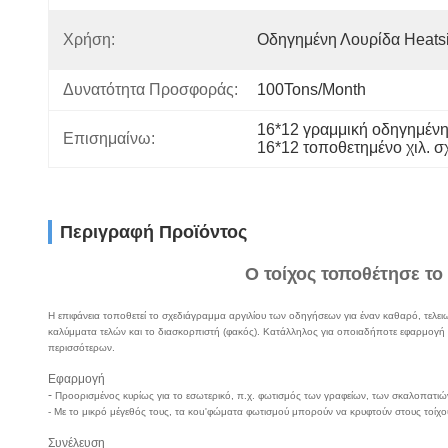
Χρήση:
Οδηγημένη Λουρίδα Heats
Δυνατότητα Προσφοράς:
100Tons/Month
16*12 γραμμική οδηγημένη 
Επισημαίνω:
16*12 τοποθετημένο χιλ. σ
Περιγραφή Προϊόντος
Ο τοίχος τοποθέτησε τ
Η επιφάνεια τοποθετεί το σχεδιάγραμμα αργιλίου των οδηγήσεων για έναν καθαρό, τελε
καλύμματα τελών και το διασκορπιστή (φακός). Κατάλληλος για οποιαδήποτε εφαρμογή σ
περισσότερων.
Εφαρμογή
-
Προορισμένος κυρίως για το εσωτερικό, π.χ. φωτισμός των γραφείων, των σκαλοπατιώ
- Με το μικρό μέγεθός τους, τα κοu'φώματα φωτισμού μπορούν να κρυφτούν στους τοίχου
Συνέλευση