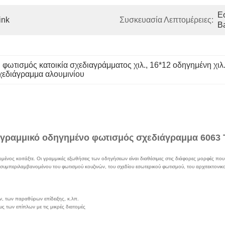
Ε
ink
Συσκευασία Λεπτομέρειες:
B
φωτισμός κατοικία σχεδιαγράμματος χιλ.
, 
16*12 οδηγημένη χιλ
χεδιάγραμμα αλουμινίου
ο γραμμικό οδηγημένο φωτισμός σχεδιάγραμμα 6063 
ιωμένος κοιτάξτε. Οι γραμμικές εξωθήσεις των οδηγήσεων είναι διαθέσιμες στις διάφορες μορφές 
υμπεριλαμβανομένου του φωτισμού κουζινών, του σχεδίου εσωτερικού φωτισμού, του αρχιτεκτονικού
ν, των παραθύρων επίδειξης, κ.λπ.
ς των επίπλων με τις μικρές διατομές