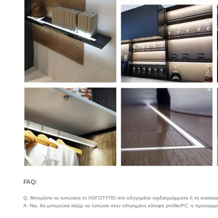
FAQ:
Q: Μπορέστε να τυπώσετε το ΛΟΓΟΤΥΠΟ στα οδηγημένα σχεδιαγράμματα ή τη συσκευ
Α: Ναι, θα μπορούσε λέιζερ να τυπώσει στην οδηγημένη κάλυψη profile/PC. η προσαρμο