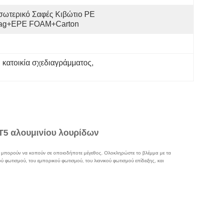
σωτερικό Σαφές Κιβώτιο PE 
ag+EPE FOAM+Carton
. κατοικία σχεδιαγράμματος
, 
T5 αλουμινίου λουρίδων
που μπορούν να κοπούν σε οποιοδήποτε μέγεθος. Ολοκληρώστε το βλέμμα με τα
 φωτισμού, του εμπορικού φωτισμού, του λιανικού φωτισμού επίδειξης, και