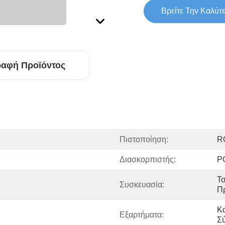
Βρείτε Την Καλύτ
ραφή Προϊόντος
Πιστοποίηση:
R
Διασκορπιστής:
P
Τσ
Συσκευασία:
Π
Κα
Εξαρτήματα:
Σ