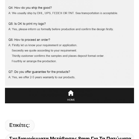
Ετικέτες:
Σχεδιαγράμματα Μετάβασης 8mm Για Τα Πατώματα