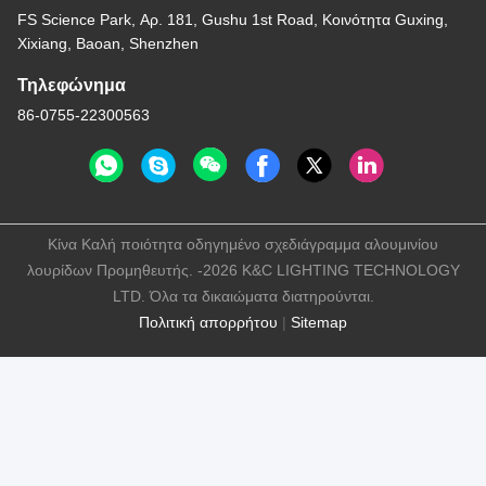
FS Science Park, Αρ. 181, Gushu 1st Road, Κοινότητα Guxing,
Xixiang, Baoan, Shenzhen
Τηλεφώνημα
86-0755-22300563
Κίνα Καλή ποιότητα οδηγημένο σχεδιάγραμμα αλουμινίου
λουρίδων Προμηθευτής. -2026 K&C LIGHTING TECHNOLOGY
LTD. Όλα τα δικαιώματα διατηρούνται.
Πολιτική απορρήτου
|
Sitemap