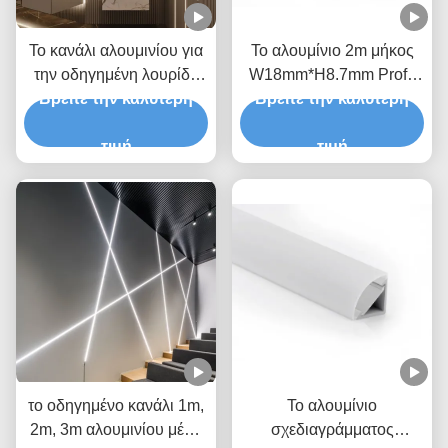
Το κανάλι αλουμινίου για
Το αλουμίνιο 2m μήκος
την οδηγημένη λουρίδα
W18mm*H8.7mm Profil
οδήγησε το κανάλι των
Βρείτε την καλύτερη
στεγανοποιεί το κανάλι
Βρείτε την καλύτερη
αδιάβροχων οδηγήσεων
των οδηγήσεων για το
IP65 H8.7mm για το
τιμή
φως διακοσμήσεων
τιμή
φωτισμό επιφάνειας
το οδηγημένο κανάλι 1m,
Το αλουμίνιο
2m, 3m αλουμινίου μέσα
σχεδιαγράμματος