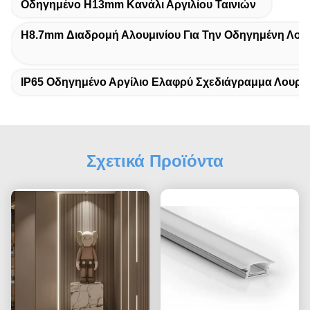
Οδηγημένο H13mm Κανάλι Αργιλίου Ταινιών
H8.7mm Διαδρομή Αλουμινίου Για Την Οδηγημένη Λου
IP65 Οδηγημένο Αργίλιο Ελαφρύ Σχεδιάγραμμα Λουρί
Σχετικά Προϊόντα