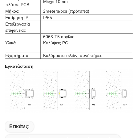
Μέχρι 10mm
πλάτος PCB:
Μήκος:
2meters/pcs (πρότυπα)
Εκτίμηση IP
IP65
Επεξεργασία
επιφάνειας
6063-T5 αργίλιο
Υλικά
Καλύψεις PC
Εξαρτήματα
Καλύμματα τελών, συνδετήρες
Εγκατάσταση
Ετικέτες: