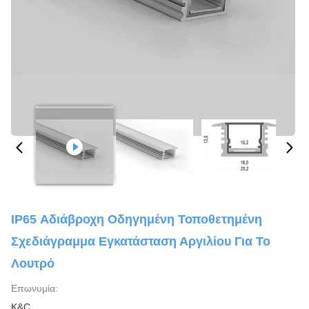
IP65 Αδιάβροχη Οδηγημένη Τοποθετημένη
Σχεδιάγραμμα Εγκατάσταση Αργιλίου Για Το
Λουτρό
Επωνυμία:
K&C