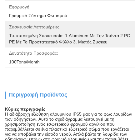
Εφαρμογή:
Γραμμικό Σύστημα Φωτισμού
Συσκευασία Λεπτομέρειες:
Τυποποιημένη Συσκευασία: 1.Aluminum Με Την Τσάντα 2.PC 
PE Με Το Προστατευτικό Φύλλο 3. Μικτός Συσκευ
Δυνατότητα Προσφοράς:
100Tons/Month
Περιγραφή Προϊόντος
Κύριες περιγραφές
Η αδιάβροχη εξώθηση αλουμινίου IP65 μας για το φως λουρίδων
των οδηγήσεων. Αυτό το σχεδιάγραμμα λειτουργεί με τη
χρησιμοποίηση ενός εσωτερικού φραγμού αργιλίου που
παρεμβάλλεται σε ένα πλαστικό εξωτερικό σώμα που εργάζεται
για να αποβάλει την είσοδο νερού. Απλά βάλτε τη λουρίδα των
οδηγήσεων επάνω στο φραγμό αλουμινίου και την παρεμβάλτε